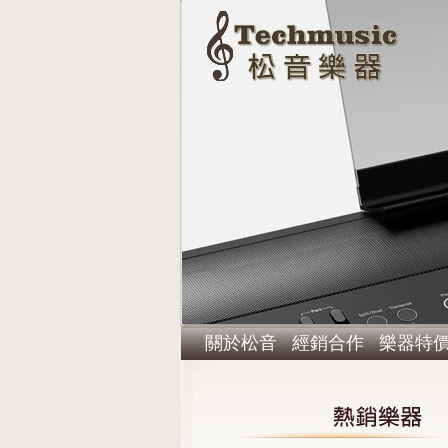
關於松音
經銷合作
樂器特