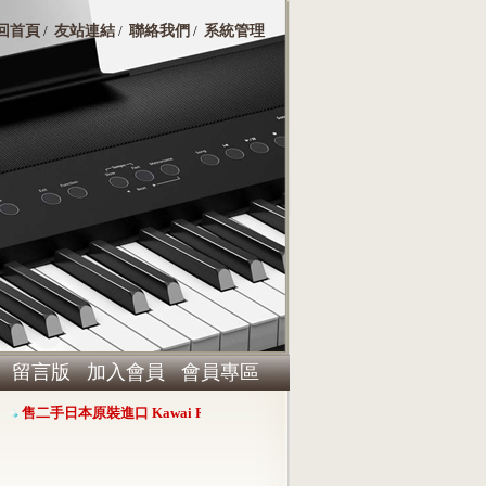
回首頁
友站連結
聯絡我們
系統管理
/
/
/
留言版
加入會員
會員專區
售二手日本原裝進口 Kawai RX-3演奏平台鋼琴，心動價 $360000
Harma