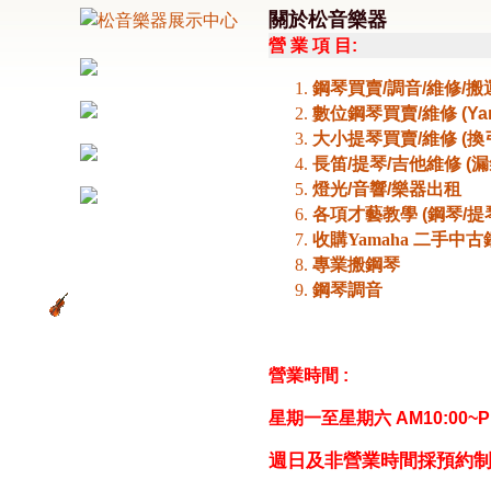
關於松音樂器
營 業 項 目:
鋼琴買賣/調音/維修/搬
數位鋼琴買賣/維修 (Yam
大小提琴買賣/維修 (換
長笛/提琴/吉他維修 (漏
燈光/音響/樂器出租
各項才藝教學 (鋼琴/提
收購Yamaha 二手中古
專業搬鋼琴
鋼琴調音
營業時間 :
星期一至星期六 AM10:00~PM
週日及非營業時間採預約