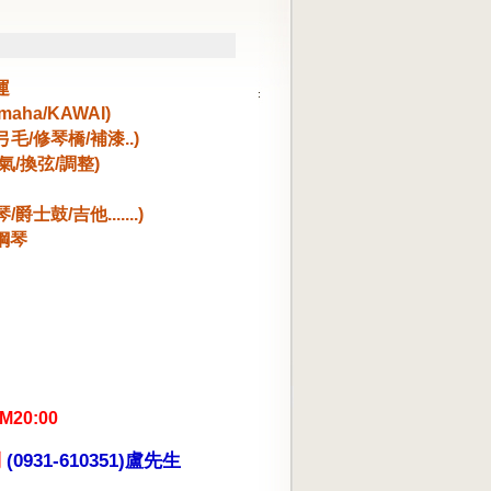
運
aha/KAWAI)
弓毛/修琴橋/補
漆..)
氣/換弦/調整)
琴/爵士鼓/吉
他.......)
鋼琴
20:00
制
(0931-610351)盧先生