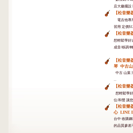
店大廳擺設 LI
【松音樂器
電吉他專用
習用 定價$1
【松音樂器
想輕鬆學好吉
成音/移調/轉
【松音樂器
琴 中古山葉
中古 山葉 河
...
【松音樂
想輕鬆學好鋼
位/和聲 讓您
【松音樂
心 LINE I
台中 收購鋼
的品質參差