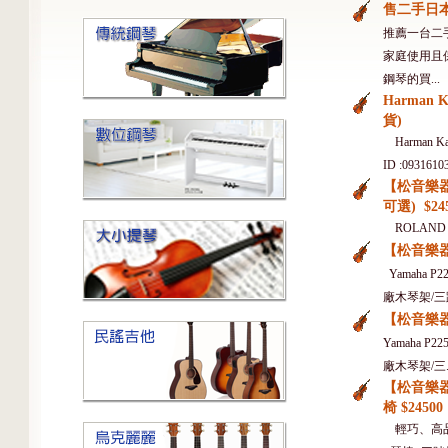
售二手日本原
推薦一台二手
家庭使用且
鋼琴的買...
Harman 
貨)
Harman K
ID :09316103
【松音樂器】
可選) $24
ROLAND F
【松音樂器】
Yamaha P
廠木琴架/三踏
【松音樂器】
Yamaha P
廠木琴架/三..
【松音樂器】
椅 $24500
輕巧、高品質的