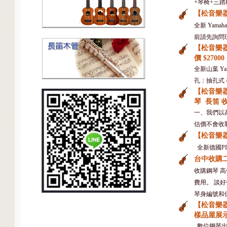
+琴椅+三踏板
【松音樂器】
全新 Yamah
前請先詢問現貨
【松音樂器
價 $27000
全新山葉 Ya
孔：抽孔式 
【松音樂器
琴 長笛 收
一、我們以
估價不會收取
【松音樂器】
全新德國PIR
台中收購二手
收購鋼琴 
費用。 談
琴身編號和保
【松音樂
樣品屋展
數位鋼琴出