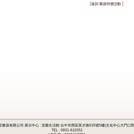
[
]
返回 樂器特價活動
音樂器有限公司 展示中心 : 音樂生活館 台中市西區英才路635號5樓(文化中心大門口對
TEL : 0931-610351