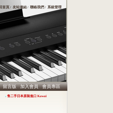
回首頁
友站連結
聯絡我們
系統管理
/
/
/
留言版
加入會員
會員專區
售二手日本原裝進口 Kawai RX-3演奏平台鋼琴，心動價 $360000
Harm