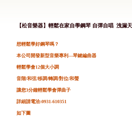
【松音樂器】輕鬆在家自學鋼琴 自彈自唱 洩漏天
想輕鬆學好鋼琴嗎？
本公司開發新型音樂專利---琴鍵編曲器
輕鬆學會12個大小調
音階/和弦/移調/轉調/對位/和聲
讓您3分鐘輕鬆學會彈曲子
詳細請電洽:0931-610351
如下圖