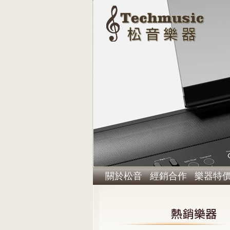
關於松音
經銷合作
樂器特