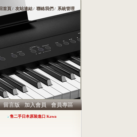
回首頁
友站連結
聯絡我們
系統管理
/
/
/
留言版
加入會員
會員專區
售二手日本原裝進口 Kawai RX-3演奏平台鋼琴，心動價 $360000
Har