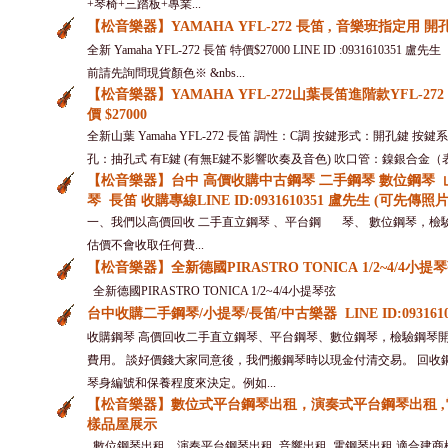
+琴椅+三踏板+專業...
【松音樂器】YAMAHA YFL-272 長笛 , 音樂班指定用 開孔
全新 Yamaha YFL-272 長笛 特價$27000 LINE ID :093161
前請先詢問現貨顏色※ &nbs...
【松音樂器】YAMAHA YFL-272山葉長笛進階款YFL-2
價 $27000
全新山葉 Yamaha YFL-272 長笛 調性：C調 按鍵形式：開孔鍵 
孔：抽孔式 有E鍵 (有無E鍵不影響吹奏及音色) 吹口管：鎳銀合金（表
【松音樂器】台中 高價收購中古鋼琴 二手鋼琴 數位鋼琴 
琴 長笛 收購專線LINE ID:0931610351 盧先生 (可先傳照
一、我們以高價回收 二手直立鋼琴 、平台鋼 琴、 數位鋼琴，
估價不會收取任何費...
【松音樂器】全新德國PIRASTRO TONICA 1/2~4/4小提
全新德國PIRASTRO TONICA 1/2~4/4小提琴弦
台中收購二手鋼琴/小提琴/長笛/中古樂器 LINE ID:093161
收購鋼琴 高價回收二手直立鋼琴、平台鋼琴、數位鋼琴，檢驗鋼琴
費用。 談好價錢大家同意後，我們搬鋼琴時以現金付清交易。 回收
琴身編號和保養程度來決定。例如...
【松音樂器】數位式平台鋼琴出租，演奏式平台鋼琴出租 ,
樣品屋展示
數位鋼琴出租 演奏平台鋼琴出租 音響出租 電鋼琴出租 適合建