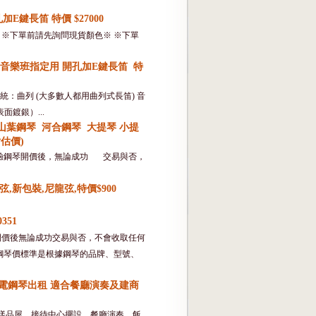
加E鍵長笛 特價 $27000
0351 盧先生 ※下單前請先詢問現貨顏色※ ※下單
72 音樂班指定用 開孔加E鍵長笛 特
按鍵系統：曲列 (大多數人都用曲列式長笛) 音
面鍍銀）...
山葉鋼琴 河合鋼琴 大提琴 小提
片估價)
檢驗鋼琴開價後，無論成功 交易與否，
琴弦,新包裝,尼龍弦,特價$900
0351
開價後無論成功交易與否，不會收取任何
鋼琴價標準是根據鋼琴的品牌、型號、
電鋼琴出租 適合餐廳演奏及建商
商樣品屋、接待中心擺設、餐廳演奏、飯