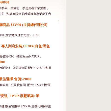
0000
齡約20多年，由於前一手使用者非常愛護，
要求、預算有限但又希望擁有專業級平台
叭 預購商品 $13990 (世貨總代理公司
13990 (世貨總代理公司貨) LINE
, 專人到府安裝,FP30X(白色/黑色
$24500 搭載SuperNATUR...
00
/ 黑色套裝組 公司貨保固 配件: P225主機/原
佳選擇 售價$29000
/ 黑色套裝組 公司貨保固 配件: P225主機/原
安裝, FP30X原廠琴架+琴
88鍵 數位電鋼琴 $24500 (主機+原廠琴架