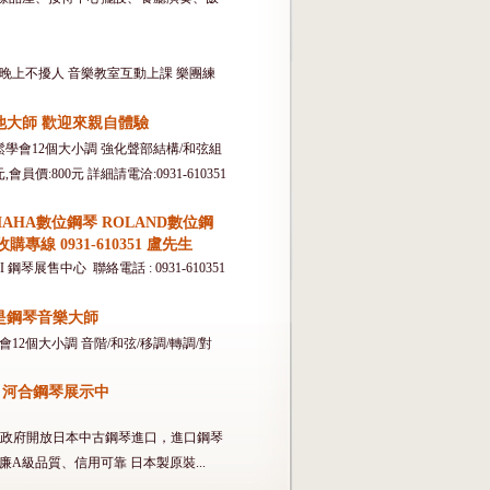
晚上不擾人 音樂教室互動上課 樂團練
他大師 歡迎來親自體驗
鬆學會12個大小調 強化聲部結構/和弦組
價:800元 詳細請電洽:0931-610351
AHA數位鋼琴 ROLAND數位鋼
線 0931-610351 盧先生
琴展售中心 聯絡電話 : 0931-610351
是鋼琴音樂大師
2個大小調 音階/和弦/移調/轉調/對
 河合鋼琴展示中
近年來政府開放日本中古鋼琴進口，進口鋼琴
級品質、信用可靠 日本製原裝...