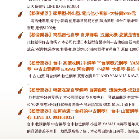
店大廳擺設 LINE ID 0931610351
【松音樂器】家用型/外出型/電吉他小音箱~大特價$799元
電吉他專用攜行小音箱 使用非常簡易方便,隨插隨用 適合在家練習,
習用 定價$1200元
【松音樂器】簡易吉他自學 自彈自唱 洩漏天機-您就是吉
想輕鬆學好吉他嗎？ 本公司代理日本新型音樂專利---吉他編曲器 輕
成音/移調/轉調/對位/和聲/把位 讓您3分鐘輕鬆學會彈曲子 原價:1200元,會員
【松音樂器】台中 高價收購2手鋼琴 平台演奏式鋼琴 YAM
琴 中古山葉鋼琴 KAWAI 河合鋼琴 小提琴 大提琴 長笛 收購專
中古 山葉 河合鋼琴 數位鋼琴 買賣收購 ROLAND YAMAHA KAWAI 鋼
...
【松音樂器】輕鬆在家自學鋼琴 自彈自唱 洩漏天機-您就
想輕鬆學好鋼琴嗎？ 本公司開發新型音樂專利---琴鍵編曲器 輕鬆學會1
位/和聲 讓您3分鐘輕鬆學會彈曲子 詳細請電洽:0931-610351 如下圖
【松音樂器】如何挑選一台好的中古鋼琴? 台中 山葉鋼琴
心 LINE ID: 0931610351
台中 收購鋼琴 中古鋼琴 台中數位鋼琴 小提琴 YAMAHA鋼琴 
的品質參差不齊非一般民眾所能了解，本公司自辦進口鋼琴，價格低廉A