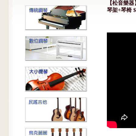
【松音樂器】R
琴架+琴椅 $2