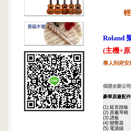
輕
Roland
(主機+原
專人到府安
保證全新公司
豪華原廠配件
(1) 延音踏板
(2) 原廠琴椅
(3) 譜板
(4) 變壓器
(5) 電源線