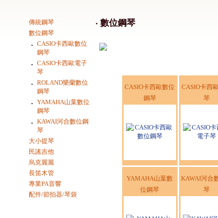
‧ 數位鋼琴
傳統鋼琴
數位鋼琴
．
CASIO卡西歐數位
鋼琴
．
CASIO卡西歐電子
琴
．
ROLAND樂蘭數位
CASIO卡西歐數位
CASIO卡西
鋼琴
鋼琴
琴
．
YAMAHA山葉數位
鋼琴
．
KAWAI河合數位鋼
琴
大小提琴
民謠吉他
烏克麗麗
長笛木管
YAMAHA山葉數
KAWAI河合
專業PA音響
位鋼琴
琴
配件/節拍器/琴袋