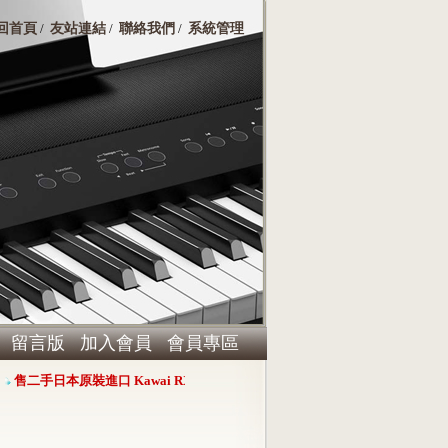
回首頁
友站連結
聯絡我們
系統管理
/
/
/
留言版
加入會員
會員專區
售二手日本原裝進口 Kawai RX-3演奏平台鋼琴，心動價 $360000
Harma