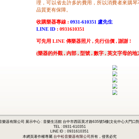
理，可以省去許多的費用，所以消費者來購琴
品質更有保障。
收購樂器專線 :
0931-610351 盧先生
LINE ID
: 0931610351
可先用 LINE 傳樂器照片 , 先行估價 , 謝謝 !
(樂器的外觀 , 內部 , 型號 , 數字 , 英文字母的
音樂器有限公司 展示中心 : 音樂生活館 台中市西區英才路635號5樓(文化中心大門口對
TEL : 0931-610351
LINE ID：0931610351
本網頁著作權專屬
台中松音樂器有限公司
所有，侵害必究