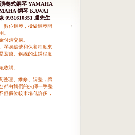
演奏式鋼琴 YAMAHA
AHA 鋼琴 KAWAI
931610351 盧先生
、數位鋼琴，檢驗鋼琴開
用。
金付清交易。
、琴身編號和保養程度來
是裂痕、鋼線的生銹程度
絕收購。
責整理、維修、調整，讓
也都由我們的技師一手整
不但價位較市場低許多，