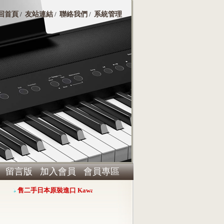
回首頁
友站連結
聯絡我們
系統管理
/
/
/
留言版
加入會員
會員專區
售二手日本原裝進口 Kawai RX-3演奏平台鋼琴，心動價 $360000
Har