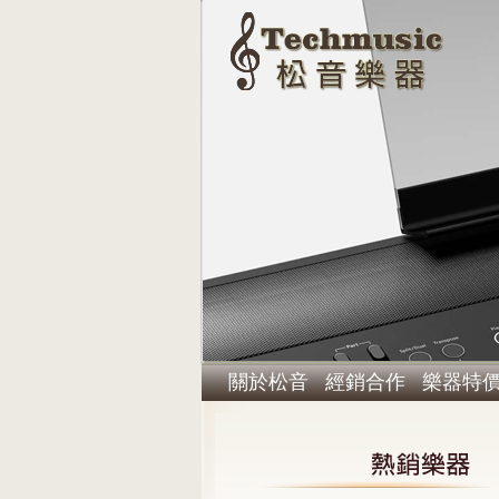
關於松音
經銷合作
樂器特