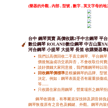
(樂器的外觀 , 內部 , 型號 , 數字 , 英文字母的
台中 鋼琴買賣 高價收購2手中古鋼琴 平台
數位鋼琴 ROLAND數位鋼琴 中古山葉YAM
河合鋼琴 小提琴 大提琴 長笛 收購樂器專線 0
我們以高價回收二手直立鋼琴、平台鋼琴
價後無論成功交易與否，不會收取任何費
談好價錢大家同意後，我們搬鋼琴時以現
回收鋼琴價標準
是根據鋼琴的品牌、型號
決定。
例如：鋼琴表面是否有嚴重損傷或
等.......
只收購住家自用鋼琴，營業場所之鋼琴拒
鋼琴收購後，有專屬資深技師及調音師負
鋼琴恢復原有之音色及觸鍵、外觀。鋼琴內裝