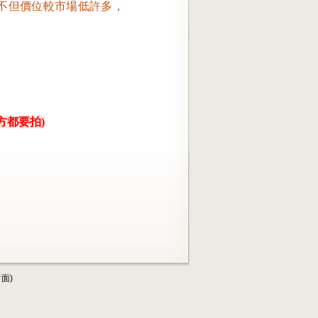
不但價位較市場低許多，
地方都要拍)
面)