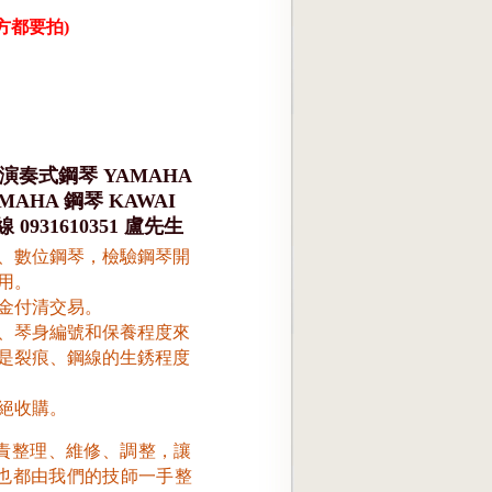
地方都要拍)
演奏式鋼琴 YAMAHA
AHA 鋼琴 KAWAI
931610351 盧先生
、數位鋼琴，檢驗鋼琴開
用。
金付清交易。
、琴身編號和保養程度來
是裂痕、
鋼線的生銹程度
絕收購。
責整理、維修、調整，讓
也都由我們的技師一手整