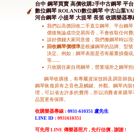
台中 鋼琴買賣 高價收購2手中古鋼琴 平台
數位鋼琴 ROLAND數位鋼琴 中古山葉YAM
河合鋼琴 小提琴 大提琴 長笛 收購樂器專線 0
我們以高價回收二手直立鋼琴、平台鋼琴
價後無論成功交易與否，不會收取任何費
談好價錢大家同意後，我們搬鋼琴時以現
回收鋼琴價標準
是根據鋼琴的品牌、型號
決定。例如：鋼琴表面是否有嚴重損傷或
等.......
只收購住家自用鋼琴，營業場所之鋼琴拒
鋼琴收購後，有專屬資深技師及調音師負
鋼琴恢復原有之音色及觸鍵、外觀。鋼琴內裝
理，可以省去許多的費用，所以消費者來購琴
品質更有保障。
收購樂器專線 :
0931-610351 盧先生
LINE ID
: 0931610351
可先用 LINE 傳樂器照片 , 先行估價 , 謝謝 !