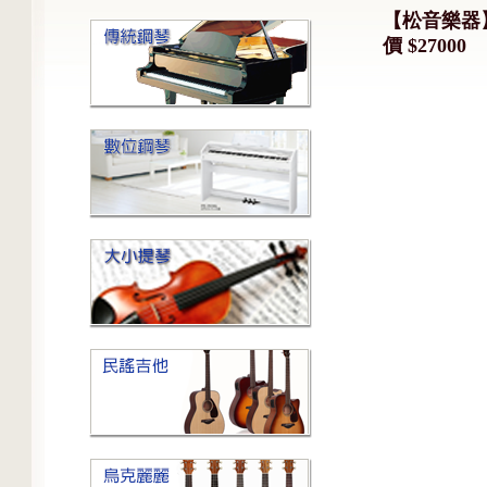
【松音樂器】Y
價 $27000